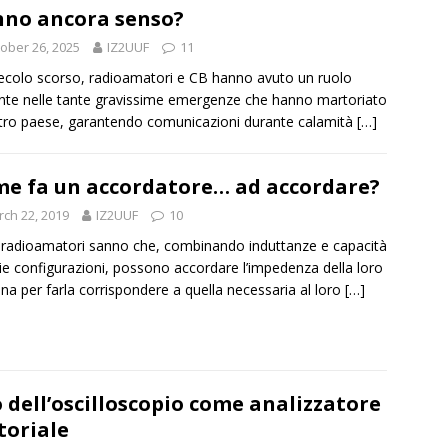
no ancora senso?
ober 26, 2025
IZ2UUF
11
ecolo scorso, radioamatori e CB hanno avuto un ruolo
ante nelle tante gravissime emergenze che hanno martoriato
stro paese, garantendo comunicazioni durante calamità
[…]
e fa un accordatore… ad accordare?
ch 22, 2019
IZ2UUF
10
 radioamatori sanno che, combinando induttanze e capacità
rie configurazioni, possono accordare l’impedenza della loro
na per farla corrispondere a quella necessaria al loro
[…]
 dell’oscilloscopio come analizzatore
toriale