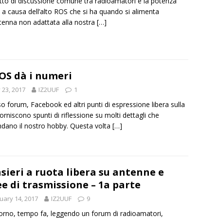
to di discussione comune tra radioamatori è la potenza
 a causa dell’alto ROS che si ha quando si alimenta
tenna non adattata alla nostra
[…]
ROS dà i numeri
y 23, 2017
IZ2UUF
1
o forum, Facebook ed altri punti di espressione libera sulla
forniscono spunti di riflessione su molti dettagli che
ndano il nostro hobby. Questa volta
[…]
sieri a ruota libera su antenne e
ee di trasmissione – 1a parte
uary 14, 2017
IZ2UUF
9
orno, tempo fa, leggendo un forum di radioamatori,