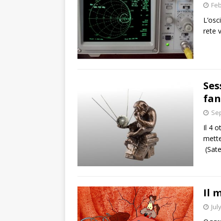
Feb
L’osc
rete 
Ses
fan
Sep
Il 4 o
mette
(Sate
Il 
Jul