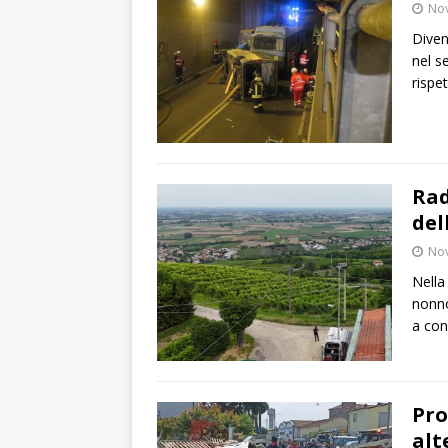
No
Diven
nel s
rispe
Rad
del
No
Nella
nonno
a con
Pro
alt