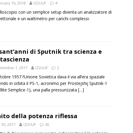
ruary 16, 2018
IZ2UUF
4
illoscopio con un semplice setup diventa un analizzatore di
vettoriale e un wattmetro per carichi complessi.
sant’anni di Sputnik tra scienza e
tascienza
tember 1, 2017
IZ2UUF
2
ttobre 1957 l’Unione Sovietica dava il via all’era spaziale
ndo in orbita il PS-1, acronimo per Prostejshij Sputnik-1
llite Semplice-1), una palla pressurizzata
[…]
mito della potenza riflessa
y 30, 2017
IZ2UUF
45