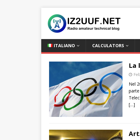
ITALIANO
CALCULATORS
La 
Feb
Nel 2
parte
Telec
[…]
Art