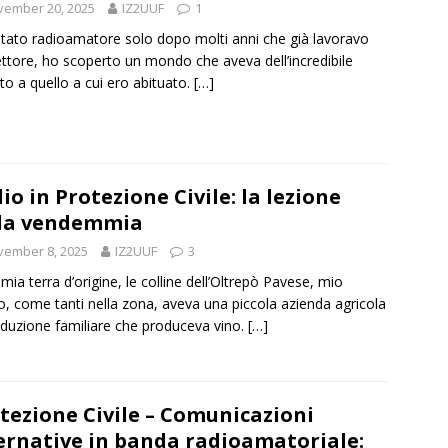
vember 20, 2025
IZ2UUF
1
tato radioamatore solo dopo molti anni che già lavoravo
ettore, ho scoperto un mondo che aveva dell’incredibile
tto a quello a cui ero abituato.
[…]
io in Protezione Civile: la lezione
la vendemmia
vember 8, 2025
IZ2UUF
3
 mia terra d’origine, le colline dell’Oltrepò Pavese, mio
, come tanti nella zona, aveva una piccola azienda agricola
duzione familiare che produceva vino.
[…]
tezione Civile – Comunicazioni
ernative in banda radioamatoriale: