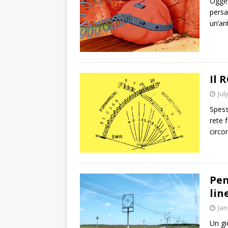
Ogget
persa
un’an
Il 
Jul
Spess
rete 
circo
Pen
lin
Jan
Un gi