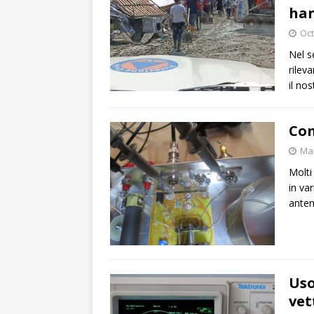
han
Oct
Nel s
rilev
il no
Com
Mar
Molti
in va
anten
Uso
vet